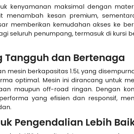
untuk kenyamanan maksimal dengan materia
 kulit menambah kesan premium, sement
sar memberikan kemudahan akses ke berba
 seluruh penumpang, termasuk di kursi bel
g Tangguh dan Bertenaga
an mesin berkapasitas 1.5L yang disempurn
rforma optimal. Mesin ini dirancang untuk
otaan maupun off-road ringan. Dengan ko
 performa yang efisien dan responsif, m
dan.
tuk Pengendalian Lebih Bai