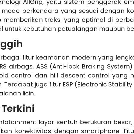
nologi AllGrip, yaitu sistem penggerak em
de berkendara yang sesuai dengan kondisi
ip memberikan traksi yang optimal di be
al untuk kebutuhan petualangan maupun be
nggih
erbagai fitur keamanan modern yang lengk
 airbags, ABS (Anti-lock Braking System)
ill hold control dan hill descent control 
. Terdapat juga fitur ESP (Electronic Stab
lanan licin.
Terkini
nfotainment layar sentuh berukuran besar,
kan konektivitas dengan smartphone. Fit