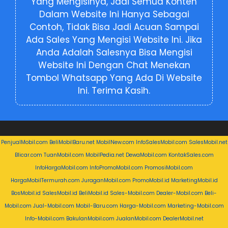
Yang Mengisinya, Jadi Semua Konten
Dalam Website Ini Hanya Sebagai
Contoh, Tidak Bisa Jadi Acuan Sampai
Ada Sales Yang Mengisi Website Ini. Jika
Anda Adalah Salesnya Bisa Mengisi
Website Ini Dengan Chat Menekan
Tombol Whatsapp Yang Ada Di Website
Ini. Terima Kasih.
PenjualMobil.com
BeliMobilBaru.net
MobilNew.com
InfoSalesMobil.com
SalesMobil.net
Blicar.com
TuanMobil.com
MobilPedia.net
DewaMobil.com
KontakSales.com
InfoHargaMobil.com
InfoPromoMobil.com
PromosiMobil.com
HargaMobilTermurah.com
JuraganMobil.com
PromoMobil.id
MarketingMobil.id
BosMobil.id
SalesMobil.id
BeliMobil.id
Sales-Mobil.com
Dealer-Mobil.com
Beli-
Mobil.com
Jual-Mobil.com
Mobil-Baru.com
Harga-Mobil.com
Marketing-Mobil.com
Info-Mobil.com
BakulanMobil.com
JualanMobil.com
DealerMobil.net